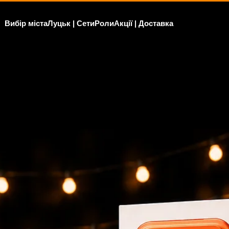
Вибір міста
Луцьк | Сети
Роли
Акції | Доставка