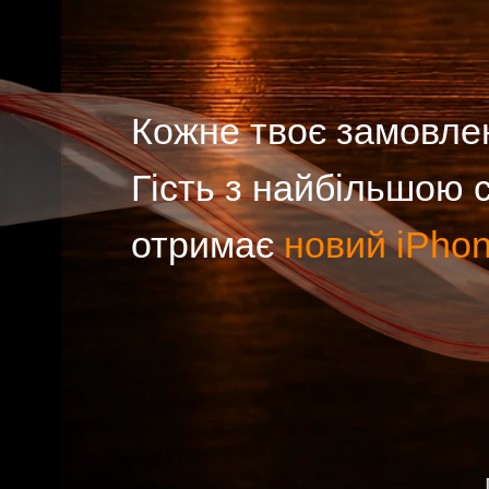
Кожне твоє замовлення 
Гість з найбільшою су
отримає
новий iPhone 1
Прост
Замовляй суші
Доставка або са