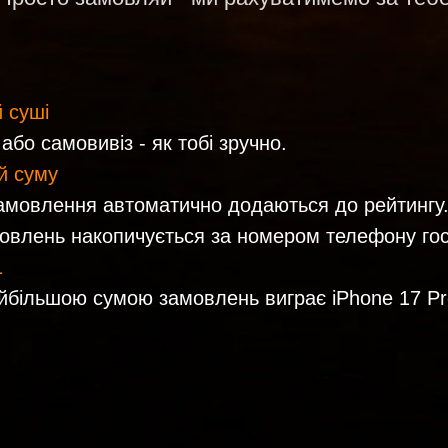
у
лення автоматично додаються до рейтингу.
ь накопичується за номером телефону гостя
ьшою сумою замовлень виграє iPhone 17 Pro
ОТРИМАТИ ШАНС НА АЙФОН