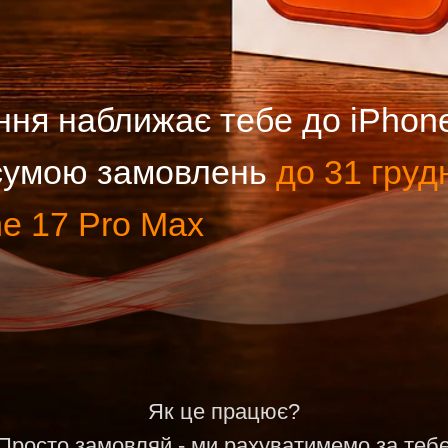
наближає тебе до iPhone 17 Pr
мою замовлень
до 31 грудня 202
7 Pro Max
Як це працює?
о замовляй - ми рахуватимемо за тебе
мовивіз - як тобі зручно.