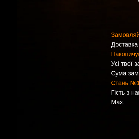
Накопичуй сум
Усі твої замов
Сума замовлен
Стань №1
Гість з найбіл
Max.