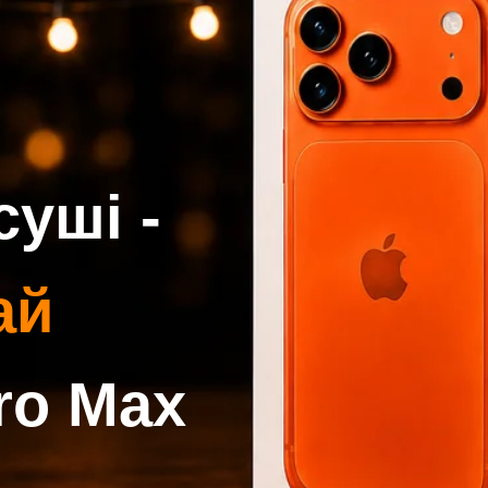
ші -
 Max