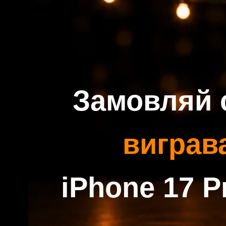
Замовляй су
вигравай
iPhone 17 Pro