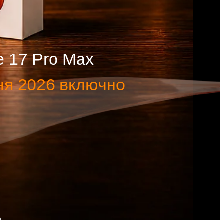
o Max
6 включно