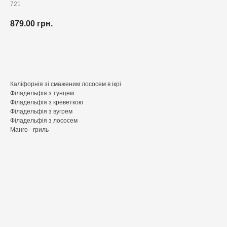
721
879.00
грн.
Додати до кошика
Каліфорнія зі смаженим лососем в ікрі
Філадельфія з тунцем
Філадельфія з креветкою
Філадельфія з вугрем
Філадельфія з лососем
Манго - гриль