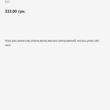
537
333.00
грн.
Додати до кошика
Норі,рис,крем-сир,огірок,вугор,масаго,грильований лосось,унагі,світ
чилі