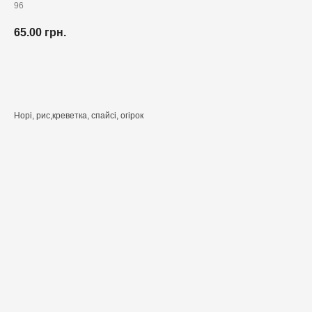
96
65.00
грн.
Додати до кошика
Норі, рис,креветка, спайсі, огірок