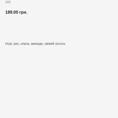
165
189.00
грн.
Додати до кошика
Норі, рис, огірок, авокадо, свіжий лосось