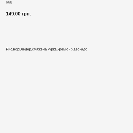
668
149.00
грн.
Додати до кошика
Рис.норі,чедер,смажена курка,крем-сир,авокадо