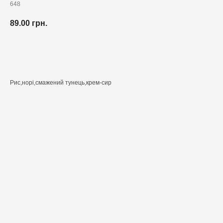
648
89.00
грн.
Додати до кошика
Рис,норі,смажений тунець,крем-сир